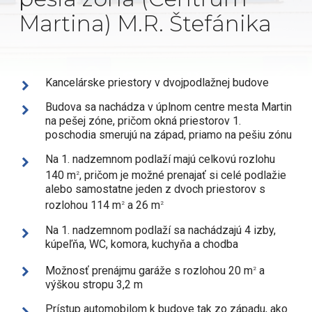
Martina) M.R. Štefánika
Kancelárske priestory v dvojpodlažnej budove
Budova sa nachádza v úplnom centre mesta Martin
na pešej zóne, pričom okná priestorov 1.
poschodia smerujú na západ, priamo na pešiu zónu
Na 1. nadzemnom podlaží majú celkovú rozlohu
140 m
, pričom je možné prenajať si celé podlažie
2
alebo samostatne jeden z dvoch priestorov s
rozlohou 114 m
a 26 m
2
2
Na 1. nadzemnom podlaží sa nachádzajú 4 izby,
kúpeľňa, WC, komora, kuchyňa a chodba
Možnosť prenájmu garáže s rozlohou 20 m
a
2
výškou stropu 3,2 m
Prístup automobilom k budove tak zo západu, ako