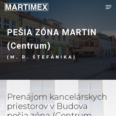
Skip
Menu
Men
to
main
content
PEŠIA ZÓNA MARTIN
(Centrum)
(M. R. ŠTEFÁNIKA)
Prenájom kancelárskych
priestorov v Budova
pešia zóna (Centrum